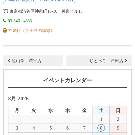
東京都渋谷区神泉町10-10 神泉ビル1F
03-3461-4333
神泉駅（京王井の頭線）
魚山亭 渋谷店
じとっこ 戸田店
イベントカレンダー
8月 2026
月
火
水
木
金
土
日
1
2
3
4
5
6
7
8
9