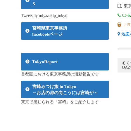
X
東京
03-6
Tweets by miyazakip_tokyo
ＪＲ
宮崎県東京事務所
地図
facebookページ
TokyoReport
く
OA
首都圏における東京事務所の活動報告です
宮崎みつけ旅 in Tokyo
～お店の扉の向こうには宮崎が～
東京で感じられる「宮崎」をご紹介します