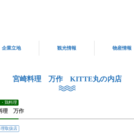
企業立地
観光情報
物産情報
宮崎料理 万作 KITTE丸の内店
鳥・鶏料理
料理 万作
料理取扱店