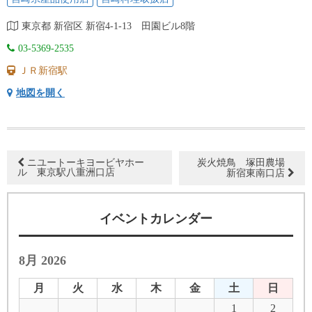
東京都 新宿区 新宿4-1-13 田園ビル8階
03-5369-2535
ＪＲ新宿駅
地図を開く
ニユートーキヨービヤホー
炭火焼鳥 塚田農場
ル 東京駅八重洲口店
新宿東南口店
イベントカレンダー
8月 2026
月
火
水
木
金
土
日
1
2