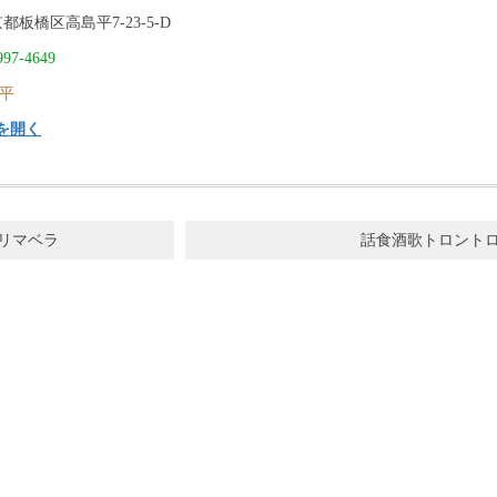
都板橋区高島平7-23-5-D
997-4649
平
を開く
リマベラ
話食酒歌トロント