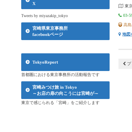
X
東京
03-5
Tweets by miyazakip_tokyo
高島
宮崎県東京事務所
地図
facebookページ
TokyoReport
プ
首都圏における東京事務所の活動報告です
宮崎みつけ旅 in Tokyo
～お店の扉の向こうには宮崎が～
東京で感じられる「宮崎」をご紹介します