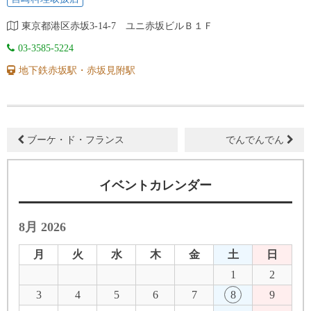
東京都港区赤坂3-14-7 ユニ赤坂ビルＢ１Ｆ
03-3585-5224
地下鉄赤坂駅・赤坂見附駅
ブーケ・ド・フランス
でんでんでん
イベントカレンダー
8月 2026
月
火
水
木
金
土
日
1
2
3
4
5
6
7
8
9