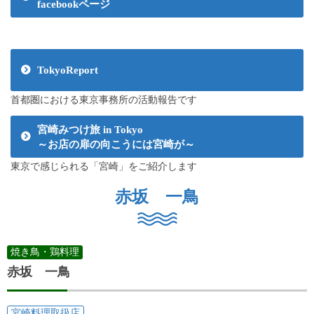
facebookページ
TokyoReport
首都圏における東京事務所の活動報告です
宮崎みつけ旅 in Tokyo
～お店の扉の向こうには宮崎が～
東京で感じられる「宮崎」をご紹介します
赤坂 一鳥
焼き鳥・鶏料理
赤坂 一鳥
宮崎料理取扱店