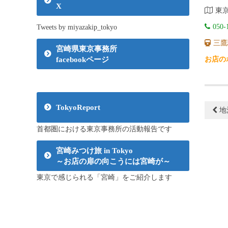
X
東京
050-
Tweets by miyazakip_tokyo
三鷹
宮崎県東京事務所
お店の
facebookページ
TokyoReport
地
首都圏における東京事務所の活動報告です
宮崎みつけ旅 in Tokyo
～お店の扉の向こうには宮崎が～
東京で感じられる「宮崎」をご紹介します