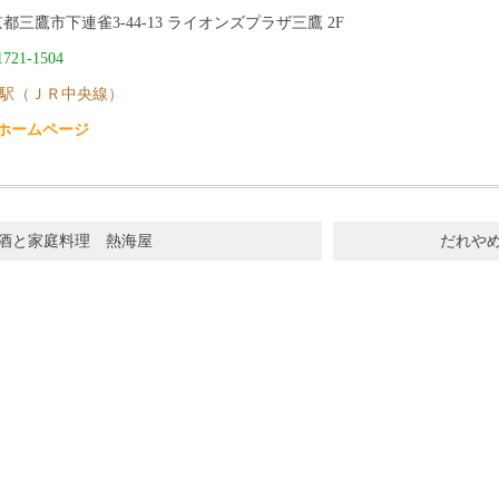
都三鷹市下連雀3-44-13 ライオンズプラザ三鷹 2F
1721-1504
駅（ＪＲ中央線）
ホームページ
酒と家庭料理 熱海屋
だれや