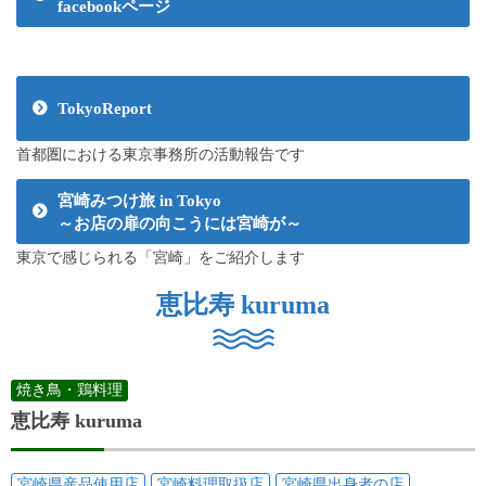
facebookページ
TokyoReport
首都圏における東京事務所の活動報告です
宮崎みつけ旅 in Tokyo
～お店の扉の向こうには宮崎が～
東京で感じられる「宮崎」をご紹介します
恵比寿 kuruma
焼き鳥・鶏料理
恵比寿 kuruma
宮崎県産品使用店
宮崎料理取扱店
宮崎県出身者の店