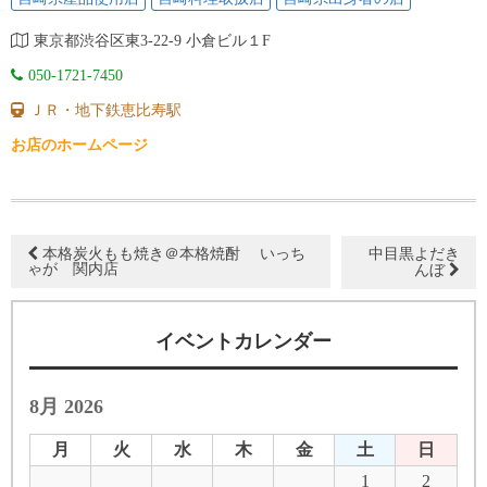
東京都渋谷区東3-22-9 小倉ビル１F
050-1721-7450
ＪＲ・地下鉄恵比寿駅
お店のホームページ
本格炭火もも焼き＠本格焼酎 いっち
中目黒よだき
ゃが 関内店
んぼ
イベントカレンダー
8月 2026
月
火
水
木
金
土
日
1
2