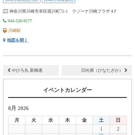
神奈川県川崎市幸区堀川町72-1 ラゾーナ川崎プラザ４F
044-520-8177
川崎駅
地図を開く
やひろ丸 新橋港
日向酒（ひなたざか）
イベントカレンダー
8月 2026
月
火
水
木
金
土
日
1
2